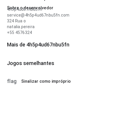
Sobre o desenvolvedor
4h5p4ud67nbu5fn
service@4h5p4ud67nbu5fn.com
324 Rua o
natalia.pereira
+55 4576324
Mais de 4h5p4ud67nbu5fn
Jogos semelhantes
flag
Sinalizar como impróprio