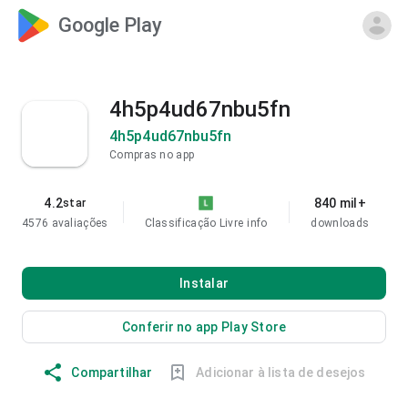
Google Play
4h5p4ud67nbu5fn
4h5p4ud67nbu5fn
Compras no app
4.2
840 mil+
star
4576 avaliações
Classificação Livre
info
downloads
Instalar
Conferir no app Play Store
Compartilhar
Adicionar à lista de desejos