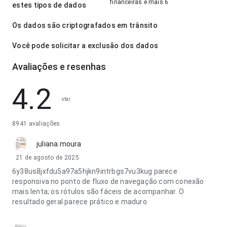
financeiras e mais 6
estes tipos de dados
Os dados são criptografados em trânsito
Você pode solicitar a exclusão dos dados
Avaliações e resenhas
4.2
star
8941 avaliações
juliana.moura
21 de agosto de 2025
6y38us8jxfdu5a97a5hjkn9intrbgs7vu3kug parece
responsiva no ponto de fluxo de navegação com conexão
mais lenta; os rótulos são fáceis de acompanhar. O
resultado geral parece prático e maduro.