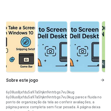
Sobre este jogo
6y38us8jxfdu5a97a5hjkn9intrbgs7vu3kug
6y38us8jxfdu5a97a5hjkn9intrbgs7vu3kug parece fluida no
ponto de organização da tela ao conferir avaliações; a
página parece completa sem ficar pesada. A página deixa