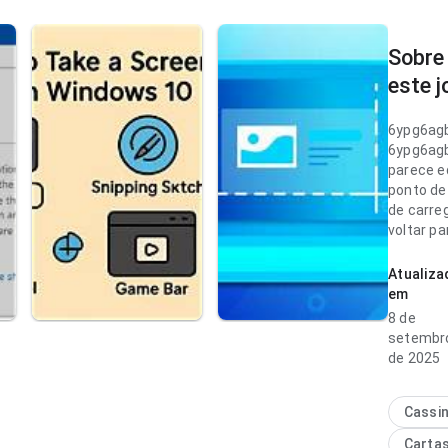
Sobre
este j
6ypg6a
6ypg6a
parece e
ponto de
de carre
voltar pa
depois; o
são fáce
Atualiza
acompan
em
página d
8 de
impressã
setembr
segura.
de 2025
6ypg6a
parece fá
Cassi
entender
Carta