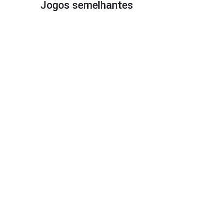
Jogos semelhantes