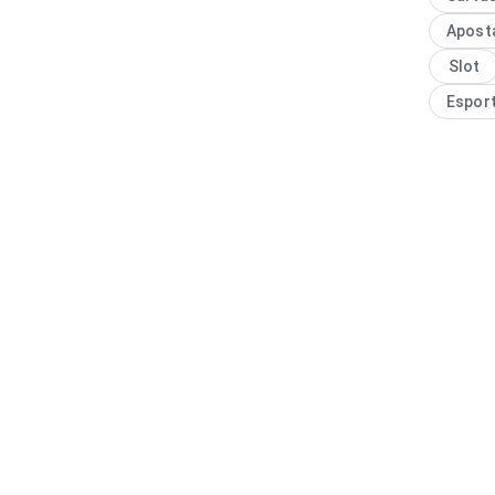
velocida
carrega
Apost
navegar 
Slot
seções; 
evita pa
Espor
desneces
Ajuda qu
decidir 
se vale i