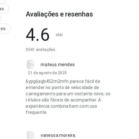
de de
mento ao
as
Avaliações e resenhas
por várias
a experiência
ssos
4.6
tes
sários.
star
em quer
rapidamente
5541 avaliações
nstalar.
mateus.mendes
21 de agosto de 2025
6ypg6agb452m2mfn parece fácil de
entender no ponto de velocidade de
carregamento para um visitante novo; os
rótulos são fáceis de acompanhar. A
experiência combina bem com uso
frequente.
vanessa.moreira