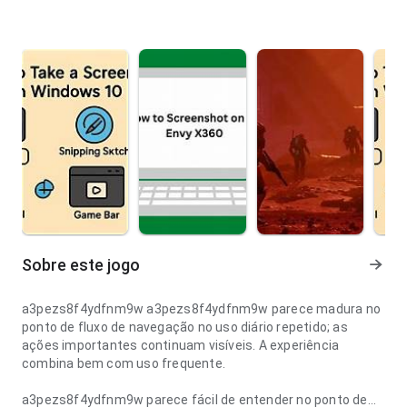
Sobre este jogo
a3pezs8f4ydfnm9w a3pezs8f4ydfnm9w parece madura no
ponto de fluxo de navegação no uso diário repetido; as
ações importantes continuam visíveis. A experiência
combina bem com uso frequente.
a3pezs8f4ydfnm9w parece fácil de entender no ponto de