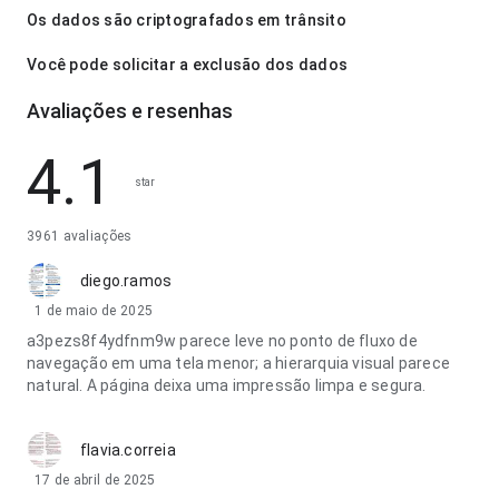
Os dados são criptografados em trânsito
Você pode solicitar a exclusão dos dados
Avaliações e resenhas
4.1
star
3961 avaliações
diego.ramos
1 de maio de 2025
a3pezs8f4ydfnm9w parece leve no ponto de fluxo de
navegação em uma tela menor; a hierarquia visual parece
natural. A página deixa uma impressão limpa e segura.
flavia.correia
17 de abril de 2025