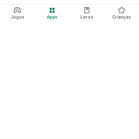
Jogos
Apps
Livros
Crianças
Google Play
Play Pass
Pontos do Play Points
Vales-presente
Resgatar
Política de reembolso
Crianças e família