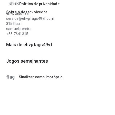
shield
Política de privacidade
Sobre o desenvolvedor
ehvptags49vf
service@ehvptags49vf.com
315 Rua l
samuel.pereira
+55 7641315
Mais de ehvptags49vf
Jogos semelhantes
flag
Sinalizar como impróprio