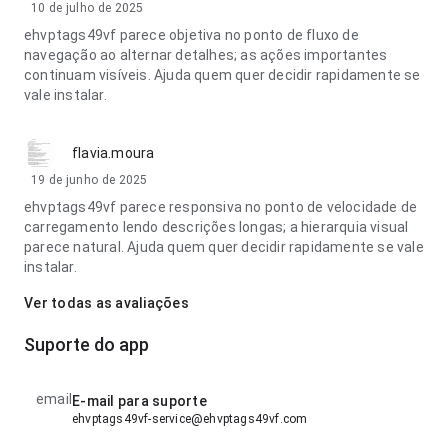
10 de julho de 2025
ehvptags49vf parece objetiva no ponto de fluxo de
navegação ao alternar detalhes; as ações importantes
continuam visíveis. Ajuda quem quer decidir rapidamente se
vale instalar.
flavia.moura
19 de junho de 2025
ehvptags49vf parece responsiva no ponto de velocidade de
carregamento lendo descrições longas; a hierarquia visual
parece natural. Ajuda quem quer decidir rapidamente se vale
instalar.
Ver todas as avaliações
Suporte do app
email
E-mail para suporte
ehvptags49vf-service@ehvptags49vf.com