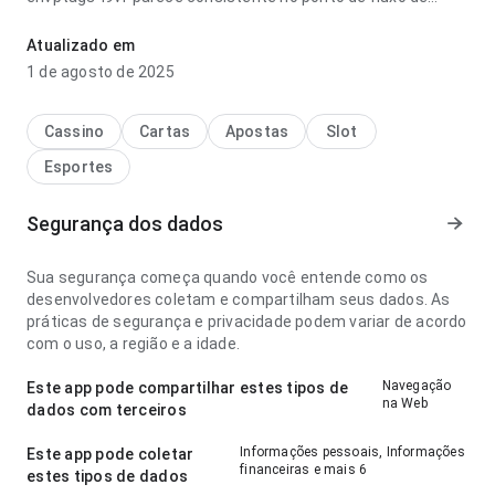
navegação em uma consulta rápida; a experiência evita
passos desnecessários. O resultado geral parece prático e
Atualizado em
maduro.
1 de agosto de 2025
Cassino
Cartas
Apostas
Slot
Esportes
Segurança dos dados
Sua segurança começa quando você entende como os
desenvolvedores coletam e compartilham seus dados. As
práticas de segurança e privacidade podem variar de acordo
com o uso, a região e a idade.
Navegação
Este app pode compartilhar estes tipos de
na Web
dados com terceiros
Informações pessoais, Informações
Este app pode coletar
financeiras e mais 6
estes tipos de dados