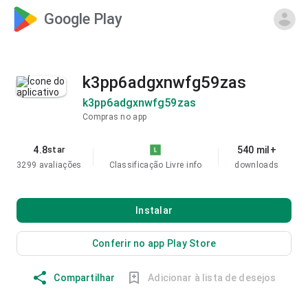
Google Play
k3pp6adgxnwfg59zas
k3pp6adgxnwfg59zas
Compras no app
4.8
540 mil+
star
3299 avaliações
Classificação Livre
info
downloads
Instalar
Conferir no app Play Store
Compartilhar
Adicionar à lista de desejos