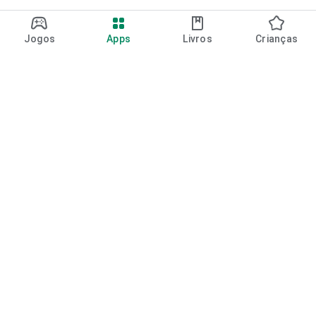
Jogos
Apps
Livros
Crianças
Google Play
Play Pass
Pontos do Play Points
Vales-presente
Resgatar
Política de reembolso
Crianças e família