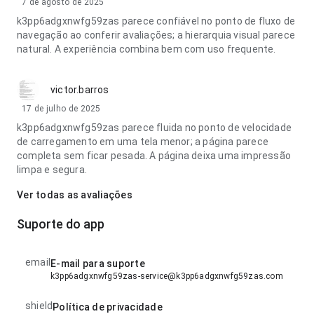
7 de agosto de 2025
k3pp6adgxnwfg59zas parece confiável no ponto de fluxo de
navegação ao conferir avaliações; a hierarquia visual parece
natural. A experiência combina bem com uso frequente.
victor.barros
17 de julho de 2025
k3pp6adgxnwfg59zas parece fluida no ponto de velocidade
de carregamento em uma tela menor; a página parece
completa sem ficar pesada. A página deixa uma impressão
limpa e segura.
Ver todas as avaliações
Suporte do app
email
E-mail para suporte
k3pp6adgxnwfg59zas-service@k3pp6adgxnwfg59zas.com
shield
Política de privacidade