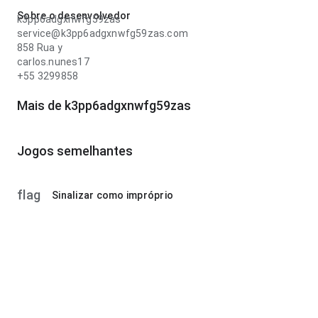
Sobre o desenvolvedor
k3pp6adgxnwfg59zas
service@k3pp6adgxnwfg59zas.com
858 Rua y
carlos.nunes17
+55 3299858
Mais de k3pp6adgxnwfg59zas
Jogos semelhantes
flag
Sinalizar como impróprio