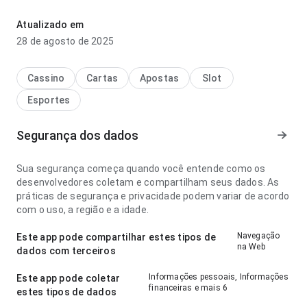
navegação ao alternar detalhes; a hierarquia visual parece
natural. O resultado geral parece prático e maduro.
Atualizado em
28 de agosto de 2025
Cassino
Cartas
Apostas
Slot
Esportes
Segurança dos dados
Sua segurança começa quando você entende como os
desenvolvedores coletam e compartilham seus dados. As
práticas de segurança e privacidade podem variar de acordo
com o uso, a região e a idade.
Navegação
Este app pode compartilhar estes tipos de
na Web
dados com terceiros
Informações pessoais, Informações
Este app pode coletar
financeiras e mais 6
estes tipos de dados