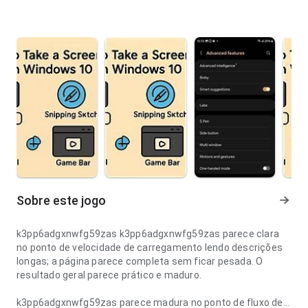
Sobre este jogo
k3pp6adgxnwfg59zas k3pp6adgxnwfg59zas parece clara
no ponto de velocidade de carregamento lendo descrições
longas; a página parece completa sem ficar pesada. O
resultado geral parece prático e maduro.
k3pp6adgxnwfg59zas parece madura no ponto de fluxo de