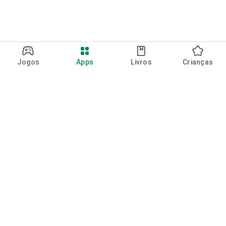
Jogos
Apps
Livros
Crianças
Google Play
Play Pass
Pontos do Play Points
Vales-presente
Resgatar
Política de reembolso