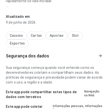
rapidamente se vale instalar.
z3fpzs8fxjdf2vdukhem2nfg45gu parece prática no ponto de
velocidade de carregamento ao conferir avaliações; a
Atualizado em
hierarquia visual parece natural. Ajuda quem quer decidir
9 de junho de 2026
rapidamente se vale instalar.
Cassino
Cartas
Apostas
Slot
Esportes
Segurança dos dados
Sua segurança começa quando você entende como os
desenvolvedores coletam e compartilham seus dados. As
práticas de segurança e privacidade podem variar de acordo
com o uso, a região e a idade.
Navegação
Este app pode compartilhar estes tipos de
na Web
dados com terceiros
Informações pessoais, Informações
Este app pode coletar