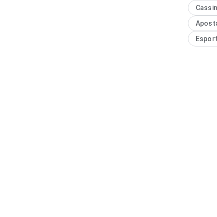
página 
Cassi
melhor q
Apost
Espor