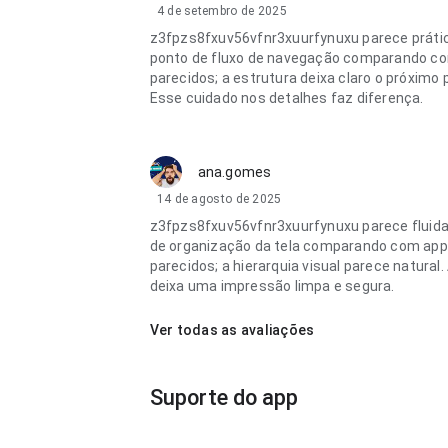
4 de setembro de 2025
z3fpzs8fxuv56vfnr3xuurfynuxu parece práti
ponto de fluxo de navegação comparando c
parecidos; a estrutura deixa claro o próximo 
Esse cuidado nos detalhes faz diferença.
ana.gomes
14 de agosto de 2025
z3fpzs8fxuv56vfnr3xuurfynuxu parece fluida
de organização da tela comparando com ap
parecidos; a hierarquia visual parece natural.
deixa uma impressão limpa e segura.
Ver todas as avaliações
Suporte do app