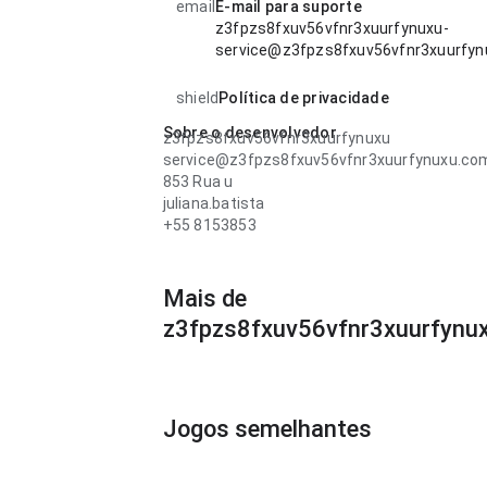
email
E-mail para suporte
z3fpzs8fxuv56vfnr3xuurfynuxu-
service@z3fpzs8fxuv56vfnr3xuurfy
shield
Política de privacidade
Sobre o desenvolvedor
z3fpzs8fxuv56vfnr3xuurfynuxu
service@z3fpzs8fxuv56vfnr3xuurfynuxu.co
853 Rua u
juliana.batista
+55 8153853
Mais de
z3fpzs8fxuv56vfnr3xuurfynu
Jogos semelhantes