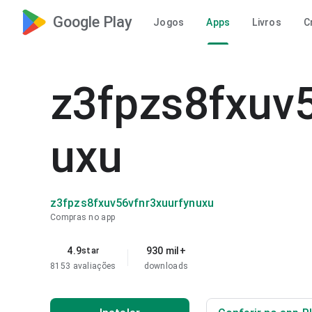
Google Play
Jogos
Apps
Livros
C
z3fpzs8fxuv
uxu
z3fpzs8fxuv56vfnr3xuurfynuxu
Compras no app
4.9
930 mil+
star
8153 avaliações
downloads