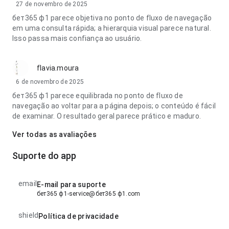
27 de novembro de 2025
бет365 ф1 parece objetiva no ponto de fluxo de navegação
em uma consulta rápida; a hierarquia visual parece natural.
Isso passa mais confiança ao usuário.
flavia.moura
6 de novembro de 2025
бет365 ф1 parece equilibrada no ponto de fluxo de
navegação ao voltar para a página depois; o conteúdo é fácil
de examinar. O resultado geral parece prático e maduro.
Ver todas as avaliações
Suporte do app
email
E-mail para suporte
бет365 ф1-service@бет365 ф1.com
shield
Política de privacidade