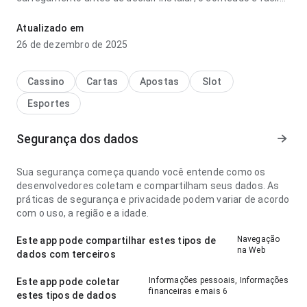
de examinar. A página deixa uma impressão limpa e segura.
Atualizado em
26 de dezembro de 2025
Cassino
Cartas
Apostas
Slot
Esportes
Segurança dos dados
Sua segurança começa quando você entende como os
desenvolvedores coletam e compartilham seus dados. As
práticas de segurança e privacidade podem variar de acordo
com o uso, a região e a idade.
Navegação
Este app pode compartilhar estes tipos de
na Web
dados com terceiros
Informações pessoais, Informações
Este app pode coletar
financeiras e mais 6
estes tipos de dados