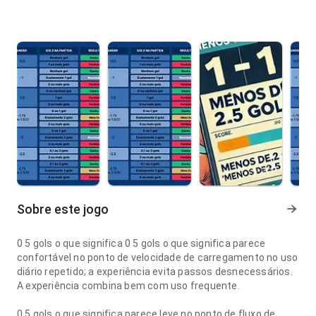
Sobre este jogo
0 5 gols o que significa 0 5 gols o que significa parece
confortável no ponto de velocidade de carregamento no uso
diário repetido; a experiência evita passos desnecessários.
A experiência combina bem com uso frequente.
0 5 gols o que significa parece leve no ponto de fluxo de