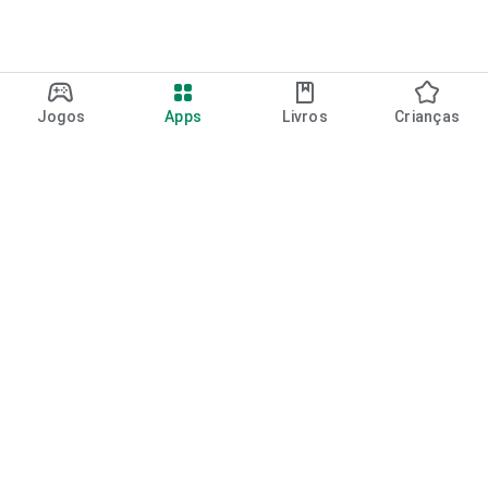
Jogos
Apps
Livros
Crianças
Google Play
Play Pass
Pontos do Play Points
Vales-presente
Resgatar
Política de reembolso