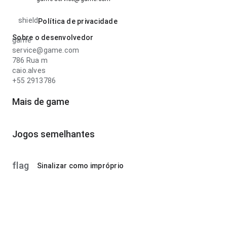
shield
Política de privacidade
Sobre o desenvolvedor
game
service@game.com
786 Rua m
caio.alves
+55 2913786
Mais de game
Jogos semelhantes
flag
Sinalizar como impróprio