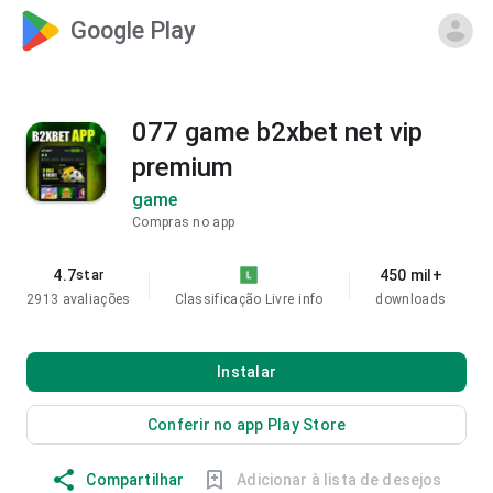
Google Play
077 game b2xbet net vip
premium
game
Compras no app
4.7
450 mil+
star
2913 avaliações
Classificação Livre
info
downloads
Instalar
Conferir no app Play Store
Compartilhar
Adicionar à lista de desejos