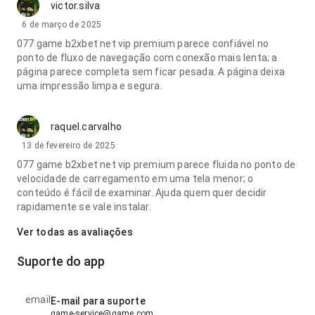
victor.silva
6 de março de 2025
077 game b2xbet net vip premium parece confiável no
ponto de fluxo de navegação com conexão mais lenta; a
página parece completa sem ficar pesada. A página deixa
uma impressão limpa e segura.
raquel.carvalho
13 de fevereiro de 2025
077 game b2xbet net vip premium parece fluida no ponto de
velocidade de carregamento em uma tela menor; o
conteúdo é fácil de examinar. Ajuda quem quer decidir
rapidamente se vale instalar.
Ver todas as avaliações
Suporte do app
email
E-mail para suporte
game-service@game.com