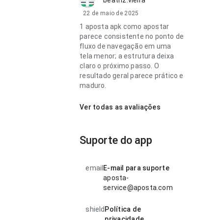
beatriz.vieira
22 de maio de 2025
1 aposta apk como apostar
parece consistente no ponto de
fluxo de navegação em uma
tela menor; a estrutura deixa
claro o próximo passo. O
resultado geral parece prático e
maduro.
Ver todas as avaliações
Suporte do app
email
E-mail para suporte
aposta-
service@aposta.com
shield
Política de
privacidade