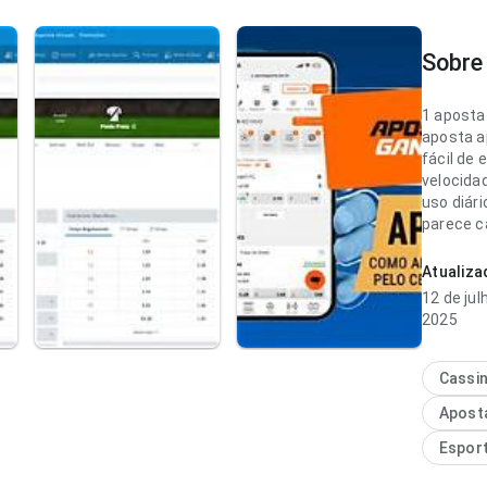
Sobre 
1 aposta
aposta a
fácil de
velocida
uso diári
parece c
combina
frequent
Atualiz
12 de jul
1 aposta
2025
parece fl
de naveg
detalhes;
Cassi
parece n
Apost
detalhes
Espor