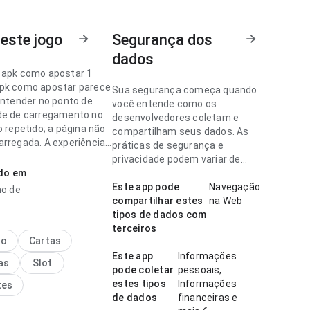
este jogo
Segurança dos
dados
 apk como apostar 1
pk como apostar parece
Sua segurança começa quando
 entender no ponto de
você entende como os
de de carregamento no
desenvolvedores coletam e
o repetido; a página não
compartilham seus dados. As
arregada. A experiência
práticas de segurança e
 bem com uso
privacidade podem variar de
e.
ado em
acordo com o uso, a região e a
idade.
Este app pode
Navegação
ho de
 apk como apostar
compartilhar estes
na Web
uida no ponto de fluxo
tipos de dados com
ação ao alternar
terceiros
 a hierarquia visual
no
Cartas
atural. Esse cuidado nos
Este app
Informações
as
Slot
 faz diferença.
pode coletar
pessoais,
estes tipos
Informações
tes
de dados
financeiras e