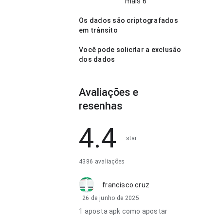
mais 6
Os dados são criptografados
em trânsito
Você pode solicitar a exclusão
dos dados
Avaliações e
resenhas
4.4
star
4386 avaliações
francisco.cruz
26 de junho de 2025
1 aposta apk como apostar