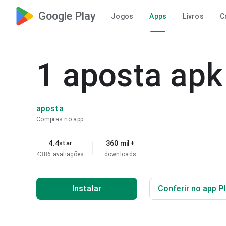
Google Play
Jogos
Apps
Livros
C
1 aposta apk
aposta
Compras no app
4.4
360 mil+
star
4386 avaliações
downloads
Instalar
Conferir no app P