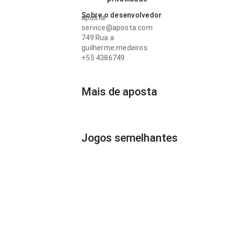
Sobre o desenvolvedor
aposta
service@aposta.com
749 Rua a
guilherme.medeiros
+55 4386749
Mais de aposta
Jogos semelhantes