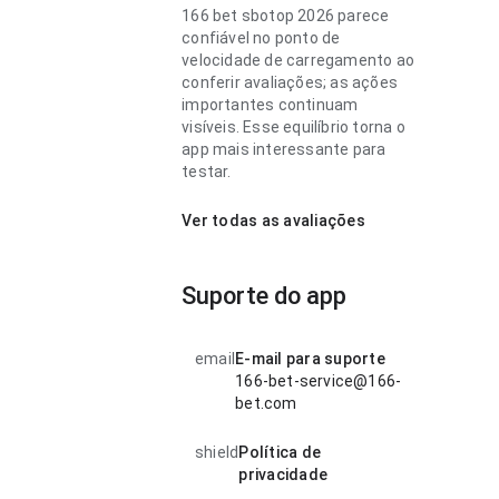
166 bet sbotop 2026 parece
confiável no ponto de
velocidade de carregamento ao
conferir avaliações; as ações
importantes continuam
visíveis. Esse equilíbrio torna o
app mais interessante para
testar.
Ver todas as avaliações
Suporte do app
email
E-mail para suporte
166-bet-service@166-
bet.com
shield
Política de
privacidade