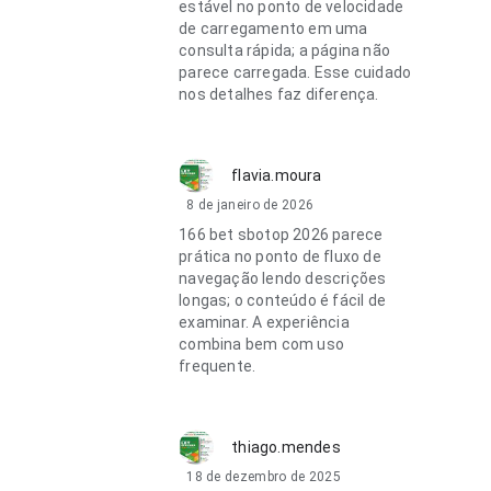
estável no ponto de velocidade
de carregamento em uma
consulta rápida; a página não
parece carregada. Esse cuidado
nos detalhes faz diferença.
flavia.moura
8 de janeiro de 2026
166 bet sbotop 2026 parece
prática no ponto de fluxo de
navegação lendo descrições
longas; o conteúdo é fácil de
examinar. A experiência
combina bem com uso
frequente.
thiago.mendes
18 de dezembro de 2025