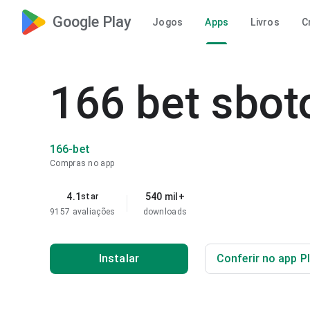
Google Play
Jogos
Apps
Livros
C
166 bet sbot
166-bet
Compras no app
4.1
540 mil+
star
9157 avaliações
downloads
Instalar
Conferir no app P