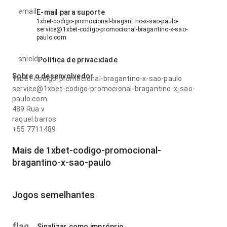
email
E-mail para suporte
1xbet-codigo-promocional-bragantino-x-sao-paulo-
service@1xbet-codigo-promocional-bragantino-x-sao-
paulo.com
shield
Política de privacidade
Sobre o desenvolvedor
1xbet-codigo-promocional-bragantino-x-sao-paulo
service@1xbet-codigo-promocional-bragantino-x-sao-
paulo.com
489 Rua v
raquel.barros
+55 7711489
Mais de 1xbet-codigo-promocional-
bragantino-x-sao-paulo
Jogos semelhantes
flag
Sinalizar como impróprio