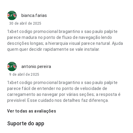
bianca.farias
30 de abril de 2025
1xbet codigo promocional bragantino x sao paulo palpite
parece madura no ponto de fluxo de navegação lendo
descrições longas; a hierarquia visual parece natural. Ajuda
quem quer decidir rapidamente se vale instalar.
antonio.pereira
9 de abril de 2025
1xbet codigo promocional bragantino x sao paulo palpite
parece fácil de entender no ponto de velocidade de
carregamento ao navegar por várias seções; a resposta é
previsível. Esse cuidado nos detalhes faz diferença.
Ver todas as avaliações
Suporte do app