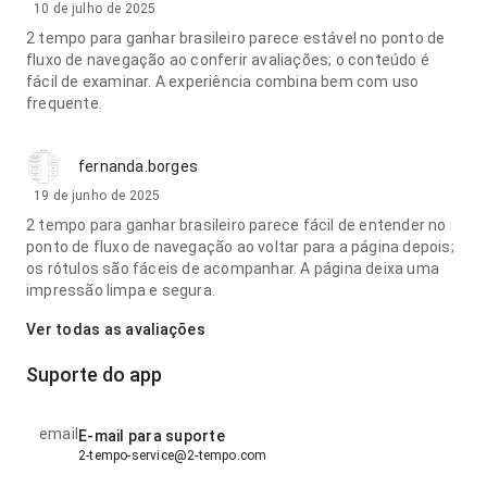
10 de julho de 2025
2 tempo para ganhar brasileiro parece estável no ponto de
fluxo de navegação ao conferir avaliações; o conteúdo é
fácil de examinar. A experiência combina bem com uso
frequente.
fernanda.borges
19 de junho de 2025
2 tempo para ganhar brasileiro parece fácil de entender no
ponto de fluxo de navegação ao voltar para a página depois;
os rótulos são fáceis de acompanhar. A página deixa uma
impressão limpa e segura.
Ver todas as avaliações
Suporte do app
email
E-mail para suporte
2-tempo-service@2-tempo.com