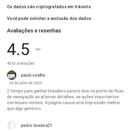
Os dados são criptografados em trânsito
Você pode solicitar a exclusão dos dados
Avaliações e resenhas
4.5
star
4533 avaliações
paulo.coelho
24 de julho de 2025
2 tempo para ganhar brasileiro parece leve no ponto de fluxo
de navegação ao alternar detalhes; as ações importantes
continuam visíveis. A página causa uma impressão melhor
que algo genérico.
pedro.teixeira21