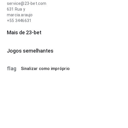
service@23-bet.com
631 Rua y
marcia.araujo
+55 3446631
Mais de 23-bet
Jogos semelhantes
flag
Sinalizar como impróprio