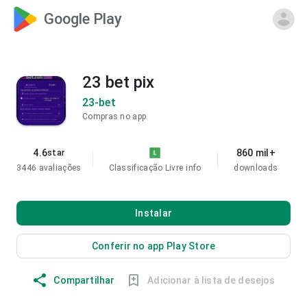
Google Play
23 bet pix
23-bet
Compras no app
4.6
860 mil+
star
3446 avaliações
Classificação Livre
info
downloads
Instalar
Conferir no app Play Store
Compartilhar
Adicionar à lista de desejos