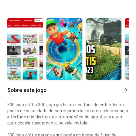
Sobre este jogo
300 jogo grátis 300 jogo grátis parece fácil de entender no
ponto de velocidade de carregamento em uma tela menor; a
interface não distrai das informações do app. Ajuda quem
quer decidir rapidamente se vale instalar.
300 jogo grátis parece equilibrada no ponto de fluxo de