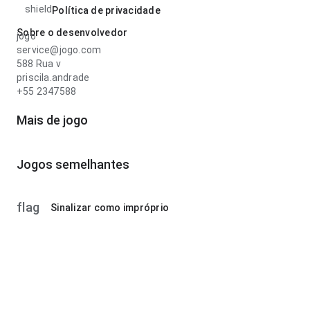
shield
Política de privacidade
Sobre o desenvolvedor
jogo
service@jogo.com
588 Rua v
priscila.andrade
+55 2347588
Mais de jogo
Jogos semelhantes
flag
Sinalizar como impróprio