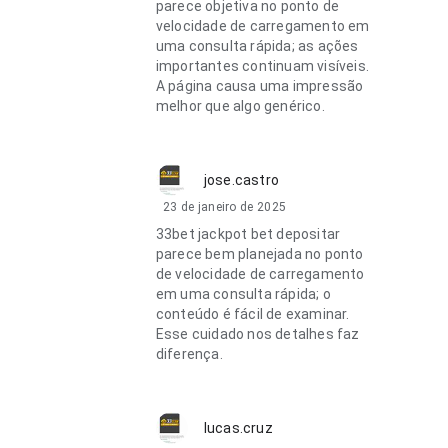
parece objetiva no ponto de
velocidade de carregamento em
uma consulta rápida; as ações
importantes continuam visíveis.
A página causa uma impressão
melhor que algo genérico.
jose.castro
23 de janeiro de 2025
33bet jackpot bet depositar
parece bem planejada no ponto
de velocidade de carregamento
em uma consulta rápida; o
conteúdo é fácil de examinar.
Esse cuidado nos detalhes faz
diferença.
lucas.cruz