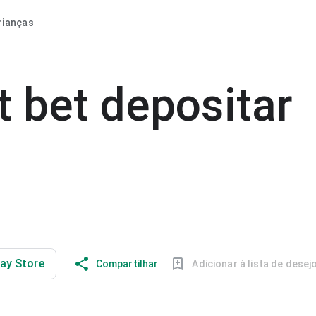
rianças
t bet depositar
lay Store
Compartilhar
Adicionar à lista de desej