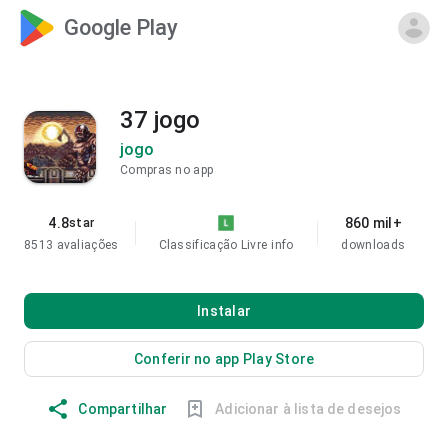
Google Play
37 jogo
jogo
Compras no app
4.8
860 mil+
star
8513 avaliações
Classificação Livre
info
downloads
Instalar
Conferir no app Play Store
Compartilhar
Adicionar à lista de desejos