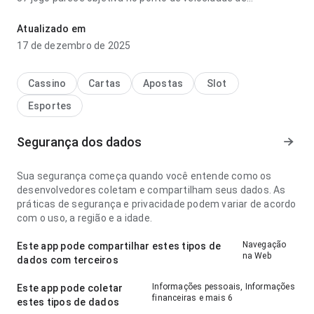
carregamento ao voltar para a página depois; a página não
parece carregada. Esse equilíbrio torna o app mais
Atualizado em
interessante para testar.
17 de dezembro de 2025
Cassino
Cartas
Apostas
Slot
Esportes
Segurança dos dados
Sua segurança começa quando você entende como os
desenvolvedores coletam e compartilham seus dados. As
práticas de segurança e privacidade podem variar de acordo
com o uso, a região e a idade.
Navegação
Este app pode compartilhar estes tipos de
na Web
dados com terceiros
Informações pessoais, Informações
Este app pode coletar
financeiras e mais 6
estes tipos de dados