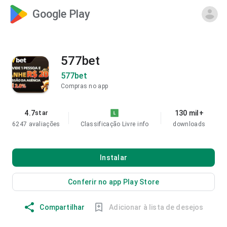
Google Play
577bet
577bet
Compras no app
4.7
130 mil+
star
6247 avaliações
Classificação Livre
info
downloads
Instalar
Conferir no app Play Store
Compartilhar
Adicionar à lista de desejos