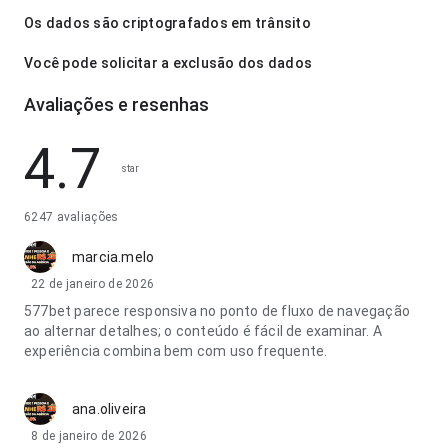
Os dados são criptografados em trânsito
Você pode solicitar a exclusão dos dados
Avaliações e resenhas
4.7
star
6247 avaliações
marcia.melo
22 de janeiro de 2026
577bet parece responsiva no ponto de fluxo de navegação
ao alternar detalhes; o conteúdo é fácil de examinar. A
experiência combina bem com uso frequente.
ana.oliveira
8 de janeiro de 2026