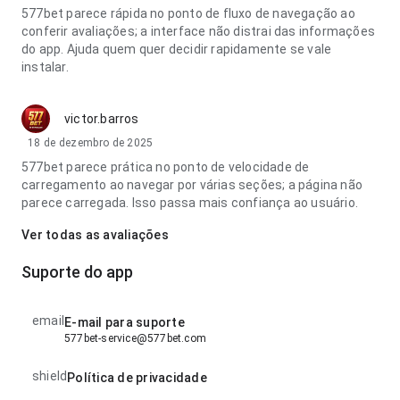
577bet parece rápida no ponto de fluxo de navegação ao
conferir avaliações; a interface não distrai das informações
do app. Ajuda quem quer decidir rapidamente se vale
instalar.
victor.barros
18 de dezembro de 2025
577bet parece prática no ponto de velocidade de
carregamento ao navegar por várias seções; a página não
parece carregada. Isso passa mais confiança ao usuário.
Ver todas as avaliações
Suporte do app
email
E-mail para suporte
577bet-service@577bet.com
shield
Política de privacidade