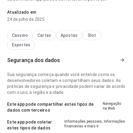
velocidade de carregamento com conexão mais lenta; a
página parece completa sem ficar pesada. O resultado geral
Atualizado em
parece prático e maduro.
24 de julho de 2025
Cassino
Cartas
Apostas
Slot
Esportes
Segurança dos dados
Sua segurança começa quando você entende como os
desenvolvedores coletam e compartilham seus dados. As
práticas de segurança e privacidade podem variar de acordo
com o uso, a região e a idade.
Navegação
Este app pode compartilhar estes tipos de
na Web
dados com terceiros
Informações pessoais, Informações
Este app pode coletar
financeiras e mais 6
estes tipos de dados