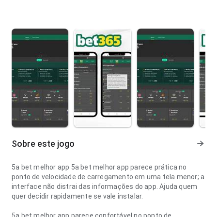
Sobre este jogo
5a bet melhor app 5a bet melhor app parece prática no
ponto de velocidade de carregamento em uma tela menor; a
interface não distrai das informações do app. Ajuda quem
quer decidir rapidamente se vale instalar.
5a bet melhor app parece confortável no ponto de