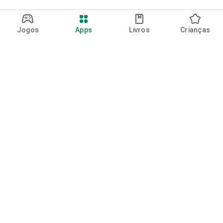
Jogos
Apps
Livros
Crianças
Google Play
Play Pass
Pontos do Play Points
Vales-presente
Resgatar
Política de reembolso
Crianças e família