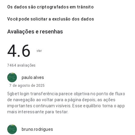
Os dados são criptografados em trânsito
Você pode solicitar a exclusão dos dados
Avaliações e resenhas
4.6
star
7464 avaliações
paulo.alves
7 de agosto de 2025
5gbet login transferência parece objetiva no ponto de fluxo
de navegação ao voltar para a página depois; as ações
importantes continuam visíveis. Esse equilíbrio torna o app
mais interessante para testar.
bruno.rodrigues