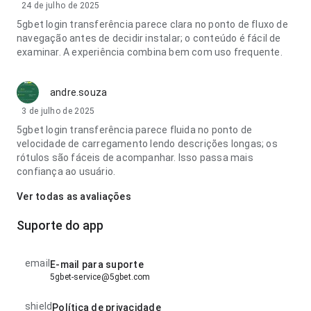
24 de julho de 2025
5gbet login transferência parece clara no ponto de fluxo de
navegação antes de decidir instalar; o conteúdo é fácil de
examinar. A experiência combina bem com uso frequente.
andre.souza
3 de julho de 2025
5gbet login transferência parece fluida no ponto de
velocidade de carregamento lendo descrições longas; os
rótulos são fáceis de acompanhar. Isso passa mais
confiança ao usuário.
Ver todas as avaliações
Suporte do app
email
E-mail para suporte
5gbet-service@5gbet.com
shield
Política de privacidade