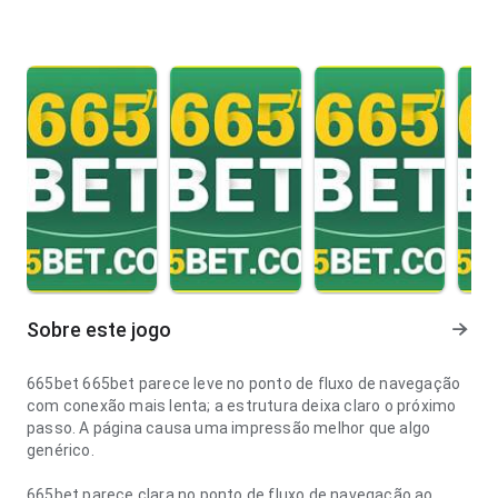
Sobre este jogo
665bet 665bet parece leve no ponto de fluxo de navegação
com conexão mais lenta; a estrutura deixa claro o próximo
passo. A página causa uma impressão melhor que algo
genérico.
665bet parece clara no ponto de fluxo de navegação ao