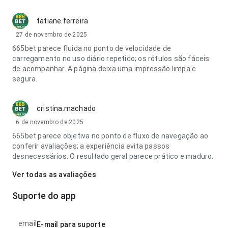
tatiane.ferreira
27 de novembro de 2025
665bet parece fluida no ponto de velocidade de
carregamento no uso diário repetido; os rótulos são fáceis
de acompanhar. A página deixa uma impressão limpa e
segura.
cristina.machado
6 de novembro de 2025
665bet parece objetiva no ponto de fluxo de navegação ao
conferir avaliações; a experiência evita passos
desnecessários. O resultado geral parece prático e maduro.
Ver todas as avaliações
Suporte do app
email
E-mail para suporte