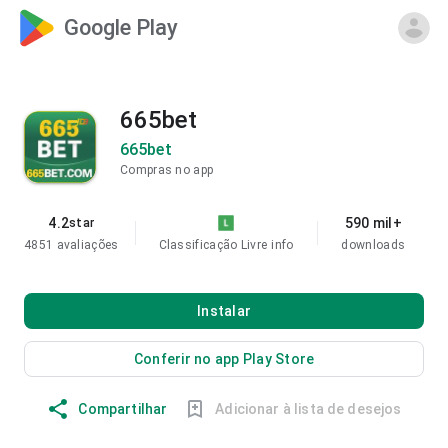
Google Play
665bet
665bet
Compras no app
4.2
590 mil+
star
4851 avaliações
Classificação Livre
info
downloads
Instalar
Conferir no app Play Store
Compartilhar
Adicionar à lista de desejos