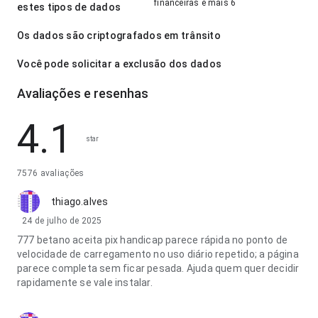
financeiras e mais 6
estes tipos de dados
Os dados são criptografados em trânsito
Você pode solicitar a exclusão dos dados
Avaliações e resenhas
4.1
star
7576 avaliações
thiago.alves
24 de julho de 2025
777 betano aceita pix handicap parece rápida no ponto de
velocidade de carregamento no uso diário repetido; a página
parece completa sem ficar pesada. Ajuda quem quer decidir
rapidamente se vale instalar.