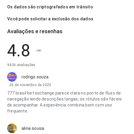
Os dados são criptografados em trânsito
Você pode solicitar a exclusão dos dados
Avaliações e resenhas
4.8
star
9436 avaliações
rodrigo.souza
26 de novembro de 2025
777 brasil bet exchange parece clara no ponto de fluxo de
navegação lendo descrições longas; os rótulos são fáceis
de acompanhar. A experiência combina bem com uso
frequente.
aline.sousa