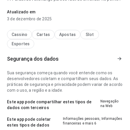
de velocidade de carregamento ao alternar detalhes; os
rótulos são fáceis de acompanhar. A página deixa uma
Atualizado em
impressão limpa e segura.
3 de dezembro de 2025
Cassino
Cartas
Apostas
Slot
Esportes
Segurança dos dados
Sua segurança começa quando você entende como os
desenvolvedores coletam e compartilham seus dados. As
práticas de segurança e privacidade podem variar de acordo
com o uso, a região e a idade.
Navegação
Este app pode compartilhar estes tipos de
na Web
dados com terceiros
Informações pessoais, Informações
Este app pode coletar
financeiras e mais 6
estes tipos de dados