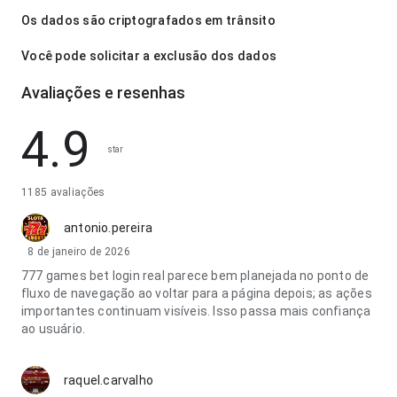
Os dados são criptografados em trânsito
Você pode solicitar a exclusão dos dados
Avaliações e resenhas
4.9
star
1185 avaliações
antonio.pereira
8 de janeiro de 2026
777 games bet login real parece bem planejada no ponto de
fluxo de navegação ao voltar para a página depois; as ações
importantes continuam visíveis. Isso passa mais confiança
ao usuário.
raquel.carvalho