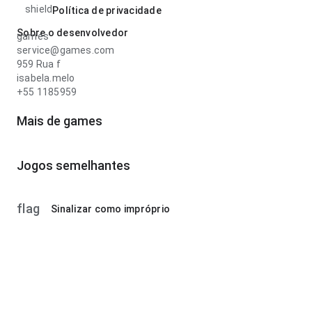
shield
Política de privacidade
Sobre o desenvolvedor
games
service@games.com
959 Rua f
isabela.melo
+55 1185959
Mais de games
Jogos semelhantes
flag
Sinalizar como impróprio