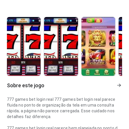
Sobre este jogo
777 games bet login real 777 games bet login real parece
fluida no ponto de organização da tela em uma consulta
rápida; a página não parece carregada. Esse cuidado nos
detalhes faz diferença.
777 games bet login real parece bem planejada no ponto de