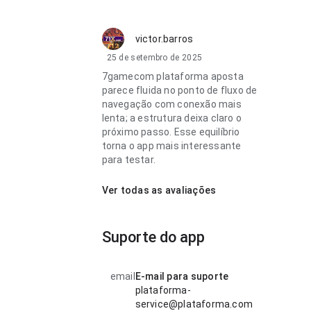
victor.barros
25 de setembro de 2025
7gamecom plataforma aposta
parece fluida no ponto de fluxo de
navegação com conexão mais
lenta; a estrutura deixa claro o
próximo passo. Esse equilíbrio
torna o app mais interessante
para testar.
Ver todas as avaliações
Suporte do app
email
E-mail para suporte
plataforma-
service@plataforma.com