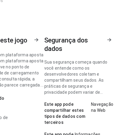
os
este jogo
Segurança dos
dados
m plataforma aposta
m plataforma aposta
Sua segurança começa quando
eve no ponto de
você entende como os
de de carregamento
desenvolvedores coletam e
onsulta rápida; a
compartilham seus dados. As
ão parece carregada.
práticas de segurança e
em quer decidir
privacidade podem variar de
te se vale instalar.
do
acordo com o uso, a região e a
idade.
Este app pode
Navegação
m plataforma aposta
compartilhar estes
na Web
ápida no ponto de
tipos de dados com
o de
 navegação em uma
terceiros
r; a interface não
das informações do
Este app pode
Informações