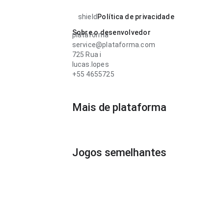
shield
Política de privacidade
Sobre o desenvolvedor
plataforma
service@plataforma.com
725 Rua i
lucas.lopes
+55 4655725
Mais de plataforma
Jogos semelhantes