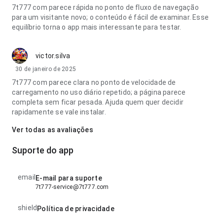
7t777 com parece rápida no ponto de fluxo de navegação
para um visitante novo; o conteúdo é fácil de examinar. Esse
equilíbrio torna o app mais interessante para testar.
victor.silva
30 de janeiro de 2025
7t777 com parece clara no ponto de velocidade de
carregamento no uso diário repetido; a página parece
completa sem ficar pesada. Ajuda quem quer decidir
rapidamente se vale instalar.
Ver todas as avaliações
Suporte do app
email
E-mail para suporte
7t777-service@7t777.com
shield
Política de privacidade