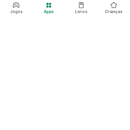
Jogos
Apps
Livros
Crianças
Google Play
Play Pass
Pontos do Play Points
Vales-presente
Resgatar
Política de reembolso
Crianças e família