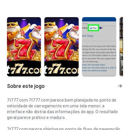
Sobre este jogo
7t777 com 7t777 com parece bem planejada no ponto de
velocidade de carregamento em uma tela menor; a
interface não distrai das informações do app. O resultado
geral parece prático e maduro.
7t777 com parece objetiva no ponto de fluxo de navegação