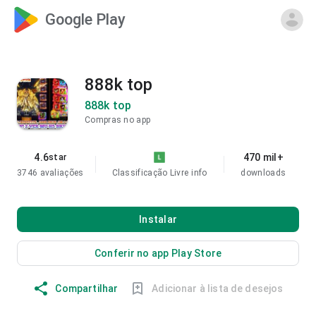
Google Play
888k top
888k top
Compras no app
4.6
470 mil+
star
3746 avaliações
Classificação Livre
info
downloads
Instalar
Conferir no app Play Store
Compartilhar
Adicionar à lista de desejos