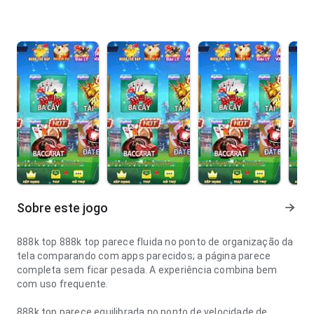
Sobre este jogo
888k top 888k top parece fluida no ponto de organização da
tela comparando com apps parecidos; a página parece
completa sem ficar pesada. A experiência combina bem
com uso frequente.
888k top parece equilibrada no ponto de velocidade de