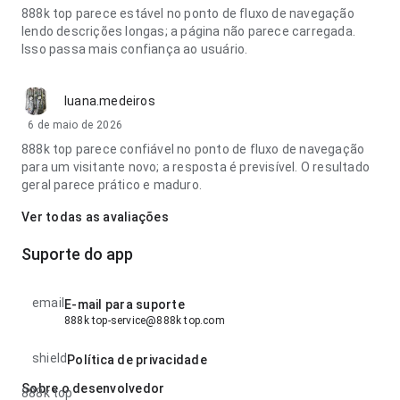
888k top parece estável no ponto de fluxo de navegação
lendo descrições longas; a página não parece carregada.
Isso passa mais confiança ao usuário.
luana.medeiros
6 de maio de 2026
888k top parece confiável no ponto de fluxo de navegação
para um visitante novo; a resposta é previsível. O resultado
geral parece prático e maduro.
Ver todas as avaliações
Suporte do app
email
E-mail para suporte
888k top-service@888k top.com
shield
Política de privacidade
Sobre o desenvolvedor
888k top