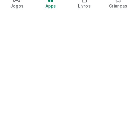
Jogos
Apps
Livros
Crianças
Google Play
Play Pass
Pontos do Play Points
Vales-presente
Resgatar
Política de reembolso
Crianças e família
Guia para a família