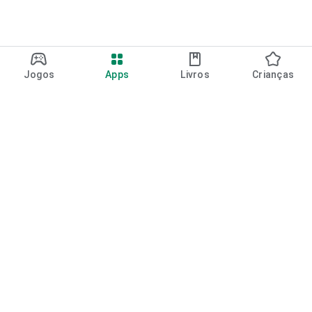
Jogos
Apps
Livros
Crianças
Google Play
Play Pass
Pontos do Play Points
Vales-presente
Resgatar
Política de reembolso