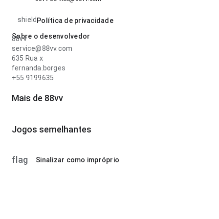
shield
Política de privacidade
Sobre o desenvolvedor
88vv
service@88vv.com
635 Rua x
fernanda.borges
+55 9199635
Mais de 88vv
Jogos semelhantes
flag
Sinalizar como impróprio