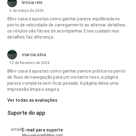
leticia.reis
5 de março de 2026
88vv casa d apostas como ganhar parece equilibrada no
ponto de velocidade de carregamento ao alternar detalhes;
os rótulos são fáceis de acompanhar. Esse cuidado nos
detalhes faz diferença.
marcia.silva
12 de fevereiro de 2026
88vv casa d apostas como ganhar parece prática no ponto
de fluxo de navegação para um visitante novo; a página
parece completa sem ficar pesada. A página deixa uma
impressão limpa e segura.
Ver todas as avaliações
Suporte do app
email
E-mail para suporte
88vv-service@88vv.com