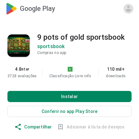
Google Play
9 pots of gold sportsbook
sportsbook
Compras no app
4.8
110 mil+
star
3728 avaliações
Classificação Livre
info
downloads
Instalar
Conferir no app Play Store
Compartilhar
Adicionar à lista de desejos