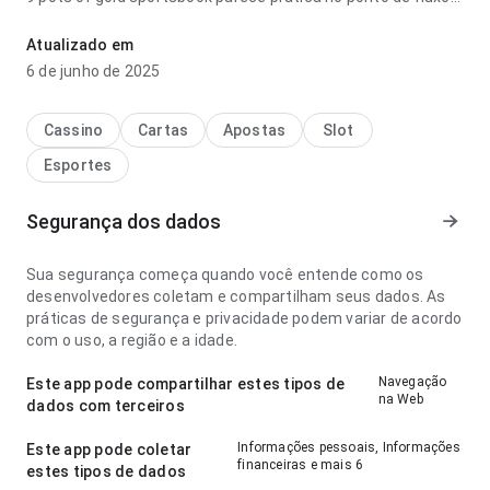
de navegação em uma tela menor; a experiência evita
passos desnecessários. Esse equilíbrio torna o app mais
Atualizado em
interessante para testar.
6 de junho de 2025
Cassino
Cartas
Apostas
Slot
Esportes
Segurança dos dados
Sua segurança começa quando você entende como os
desenvolvedores coletam e compartilham seus dados. As
práticas de segurança e privacidade podem variar de acordo
com o uso, a região e a idade.
Navegação
Este app pode compartilhar estes tipos de
na Web
dados com terceiros
Informações pessoais, Informações
Este app pode coletar
financeiras e mais 6
estes tipos de dados