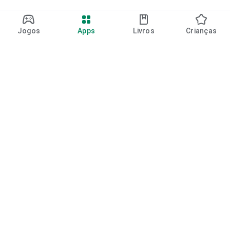
Jogos
Apps
Livros
Crianças
Google Play
Play Pass
Pontos do Play Points
Vales-presente
Resgatar
Política de reembolso
Crianças e família