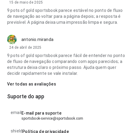
15 de maio de 2025
9 pots of gold sportsbook parece estável no ponto de fluxo
de navegação ao voltar para a página depois; a resposta é
previsível. A página deixa uma impressão limpa e segura.
antonio.miranda
24 de abril de 2025
9 pots of gold sportsbook parece fácil de entender no ponto
de fluxo de navegação comparando com apps parecidos; a
estrutura deixa claro o próximo passo. Ajuda quem quer
decidir rapidamente se vale instalar.
Ver todas as avaliações
Suporte do app
email
E-mail para suporte
sportsbook-service@sportsbook.com
shield
Política de privacidade