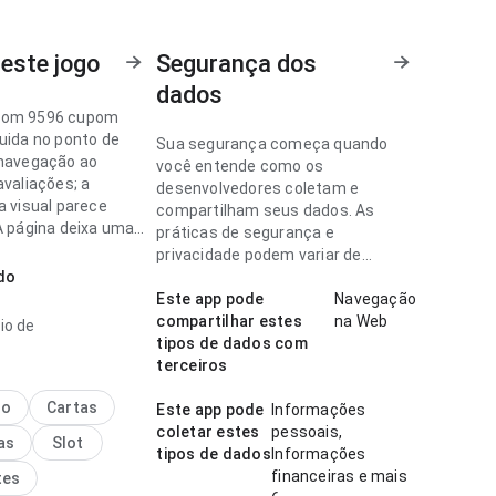
este jogo
Segurança dos
dados
pom 9596 cupom
luida no ponto de
Sua segurança começa quando
 navegação ao
você entende como os
avaliações; a
desenvolvedores coletam e
a visual parece
compartilham seus dados. As
 A página deixa uma
práticas de segurança e
o limpa e segura.
privacidade podem variar de
do
acordo com o uso, a região e a
pom parece bem
idade.
Este app pode
Navegação
a no ponto de
compartilhar estes
na Web
io de
ção da tela em uma
tipos de dados com
 rápida; o conteúdo é
terceiros
examinar. Esse
nos detalhes faz
no
Cartas
Este app pode
Informações
a.
coletar estes
pessoais,
as
Slot
tipos de dados
Informações
financeiras e mais
tes