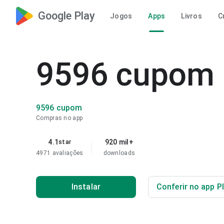
Google Play
Jogos
Apps
Livros
C
9596 cupom
9596 cupom
Compras no app
4.1
920 mil+
star
4971 avaliações
downloads
Instalar
Conferir no app P