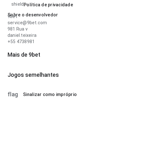
shield
Política de privacidade
Sobre o desenvolvedor
9bet
service@9bet.com
981 Rua v
daniel.teixeira
+55 4738981
Mais de 9bet
Jogos semelhantes
flag
Sinalizar como impróprio