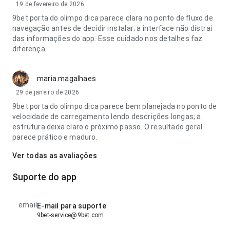
19 de fevereiro de 2026
9bet porta do olimpo dica parece clara no ponto de fluxo de
navegação antes de decidir instalar; a interface não distrai
das informações do app. Esse cuidado nos detalhes faz
diferença.
maria.magalhaes
29 de janeiro de 2026
9bet porta do olimpo dica parece bem planejada no ponto de
velocidade de carregamento lendo descrições longas; a
estrutura deixa claro o próximo passo. O resultado geral
parece prático e maduro.
Ver todas as avaliações
Suporte do app
email
E-mail para suporte
9bet-service@9bet.com