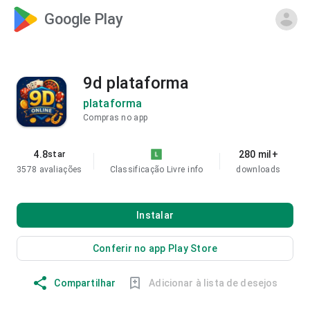
Google Play
9d plataforma
plataforma
Compras no app
4.8
280 mil+
star
3578 avaliações
Classificação Livre
info
downloads
Instalar
Conferir no app Play Store
Compartilhar
Adicionar à lista de desejos