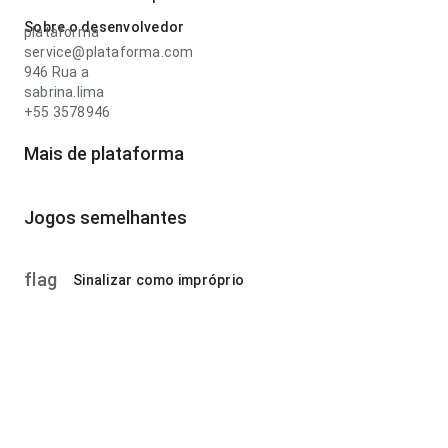
Sobre o desenvolvedor
plataforma
service@plataforma.com
946 Rua a
sabrina.lima
+55 3578946
Mais de plataforma
Jogos semelhantes
flag
Sinalizar como impróprio