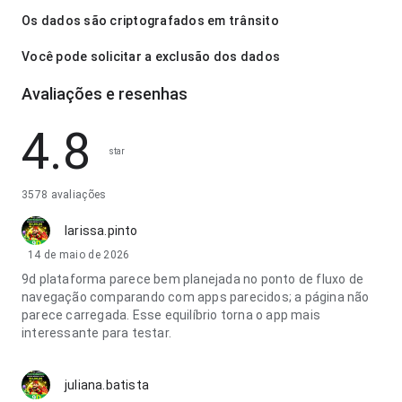
Os dados são criptografados em trânsito
Você pode solicitar a exclusão dos dados
Avaliações e resenhas
4.8
star
3578 avaliações
larissa.pinto
14 de maio de 2026
9d plataforma parece bem planejada no ponto de fluxo de
navegação comparando com apps parecidos; a página não
parece carregada. Esse equilíbrio torna o app mais
interessante para testar.
juliana.batista