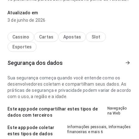
de carregamento ao voltar para a página depois; a página
não parece carregada. Esse equilíbrio torna o app mais
Atualizado em
interessante para testar.
3 de junho de 2026
Cassino
Cartas
Apostas
Slot
Esportes
Segurança dos dados
Sua segurança começa quando você entende como os
desenvolvedores coletam e compartilham seus dados. As
práticas de segurança e privacidade podem variar de acordo
com o uso, a região e a idade.
Navegação
Este app pode compartilhar estes tipos de
na Web
dados com terceiros
Informações pessoais, Informações
Este app pode coletar
financeiras e mais 6
estes tipos de dados