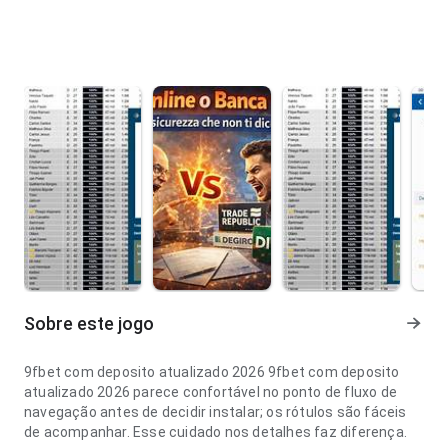
Sobre este jogo
9fbet com deposito atualizado 2026 9fbet com deposito
atualizado 2026 parece confortável no ponto de fluxo de
navegação antes de decidir instalar; os rótulos são fáceis
de acompanhar. Esse cuidado nos detalhes faz diferença.