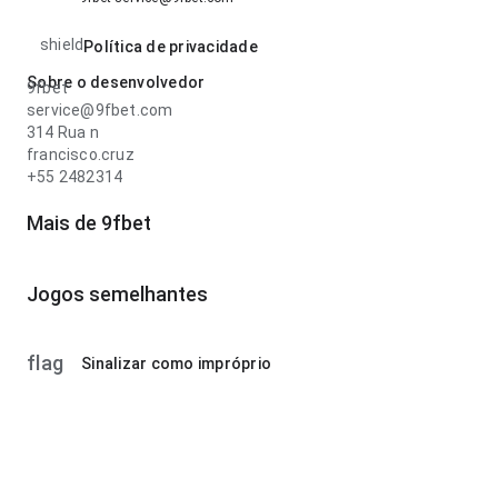
shield
Política de privacidade
Sobre o desenvolvedor
9fbet
service@9fbet.com
314 Rua n
francisco.cruz
+55 2482314
Mais de 9fbet
Jogos semelhantes
flag
Sinalizar como impróprio