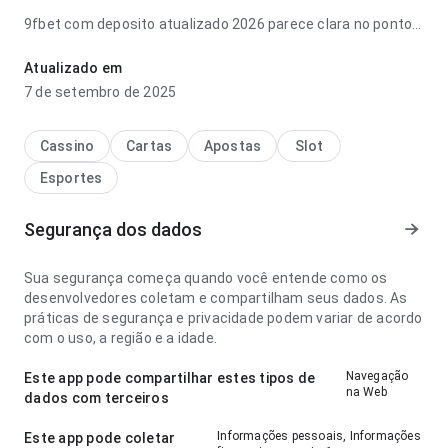
9fbet com deposito atualizado 2026 parece clara no ponto
de velocidade de carregamento em uma tela menor; as
ações importantes continuam visíveis. Esse cuidado nos
Atualizado em
detalhes faz diferença.
7 de setembro de 2025
Cassino
Cartas
Apostas
Slot
Esportes
Segurança dos dados
Sua segurança começa quando você entende como os
desenvolvedores coletam e compartilham seus dados. As
práticas de segurança e privacidade podem variar de acordo
com o uso, a região e a idade.
Navegação
Este app pode compartilhar estes tipos de
na Web
dados com terceiros
Informações pessoais, Informações
Este app pode coletar