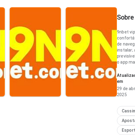
Sobre 
9nbet vi
confortá
de naveg
instalar;
previsíve
o app ma
testar.
Atualiza
9nbet vip
em
ponto de
29 de abr
carrega
2025
com apps
conteúdo
O result
Cassi
prático 
Apost
Espor