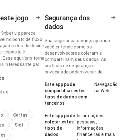
este jogo
Segurança dos
dados
p 9nbet vip parece
vel no ponto de fluxo
Sua segurança começa quando
ação antes de decidir
você entende como os
 a resposta é
desenvolvedores coletam e
l. Esse equilíbrio torna
compartilham seus dados. As
is interessante para
práticas de segurança e
privacidade podem variar de
do
acordo com o uso, a região e a
 parece clara no
idade.
Este app pode
Navegação
 velocidade de
compartilhar estes
na Web
il de
mento comparando
tipos de dados com
 parecidos; o
terceiros
 é fácil de examinar.
ado geral parece
no
Cartas
Este app pode
Informações
e maduro.
coletar estes
pessoais,
as
Slot
tipos de
Informações
dados
financeiras e mais
tes