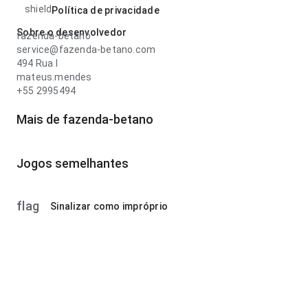
shield
Política de privacidade
Sobre o desenvolvedor
fazenda-betano
service@fazenda-betano.com
494 Rua l
mateus.mendes
+55 2995494
Mais de fazenda-betano
Jogos semelhantes
flag
Sinalizar como impróprio