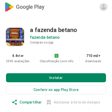
Google Play
a fazenda betano
fazenda-betano
Compras no app
4.4
710 mil+
star
2995 avaliações
Classificação Livre
info
downloads
Instalar
Conferir no app Play Store
Compartilhar
Adicionar à lista de desejos