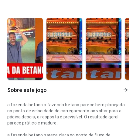
Sobre este jogo
a fazenda betano a fazenda betano parece bem planejada
no ponto de velocidade de carregamento ao voltar para a
página depois; a resposta é previsível. O resultado geral
parece prático e maduro.
a fazenda betano parece clara no ponto de fluxo de