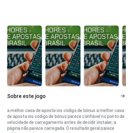
Sobre este jogo
a melhor casa de aposta ios código de bônus a melhor casa
de aposta ios código de bônus parece confiável no ponto de
velocidade de carregamento antes de decidir instalar; a
página não parece carregada. O resultado geral parece