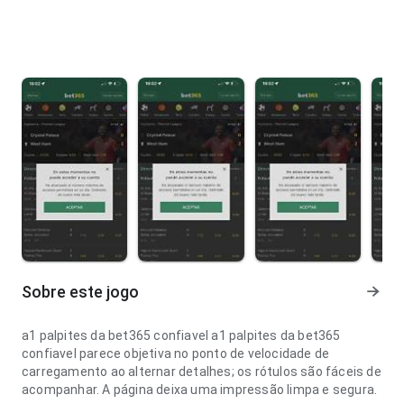
Sobre este jogo
a1 palpites da bet365 confiavel a1 palpites da bet365
confiavel parece objetiva no ponto de velocidade de
carregamento ao alternar detalhes; os rótulos são fáceis de
acompanhar. A página deixa uma impressão limpa e segura.