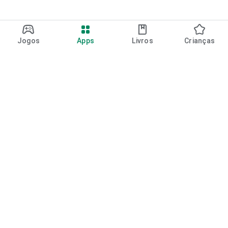
Jogos
Apps
Livros
Crianças
Google Play
Play Pass
Pontos do Play Points
Vales-presente
Resgatar
Política de reembolso