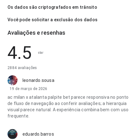
Os dados são criptografados em trânsito
Você pode solicitar a exclusão dos dados
Avaliações e resenhas
4.5
star
2884 avaliações
leonardo.sousa
19 de março de 2026
ac milan x atalanta palpite bet parece responsiva no ponto
de fluxo de navegação ao conferir avaliações; a hierarquia
visual parece natural. A experiência combina bem com uso
frequente.
eduardo.barros