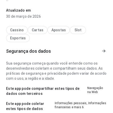
ac milan x atalanta palpite bet parece consistente no ponto
de fluxo de navegação para um visitante novo; a resposta é
Atualizado em
previsível. A página deixa uma impressão limpa e segura.
30 de março de 2026
Cassino
Cartas
Apostas
Slot
Esportes
Segurança dos dados
Sua segurança começa quando você entende como os
desenvolvedores coletam e compartilham seus dados. As
práticas de segurança e privacidade podem variar de acordo
com o uso, a região e a idade.
Navegação
Este app pode compartilhar estes tipos de
na Web
dados com terceiros
Informações pessoais, Informações
Este app pode coletar
financeiras e mais 6
estes tipos de dados