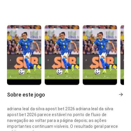
Sobre este jogo
adriana leal da silva apost bet 2026 adriana leal da silva
apost bet 2026 parece estável no ponto de fluxo de
navegação ao voltar para a página depois; as ações
importantes continuam visíveis. O resultado geral parece