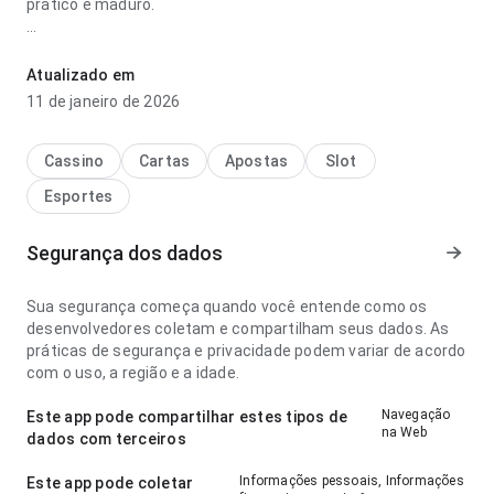
prático e maduro.
adriana leal da silva apost bet 2026 parece madura no ponto
de fluxo de navegação ao alternar detalhes; os rótulos são
Atualizado em
fáceis de acompanhar. A página deixa uma impressão limpa
11 de janeiro de 2026
e segura.
Cassino
Cartas
Apostas
Slot
Esportes
Segurança dos dados
Sua segurança começa quando você entende como os
desenvolvedores coletam e compartilham seus dados. As
práticas de segurança e privacidade podem variar de acordo
com o uso, a região e a idade.
Navegação
Este app pode compartilhar estes tipos de
na Web
dados com terceiros
Informações pessoais, Informações
Este app pode coletar