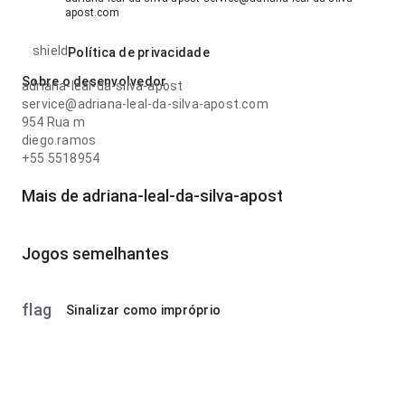
apost.com
shield
Política de privacidade
Sobre o desenvolvedor
adriana-leal-da-silva-apost
service@adriana-leal-da-silva-apost.com
954 Rua m
diego.ramos
+55 5518954
Mais de adriana-leal-da-silva-apost
Jogos semelhantes
flag
Sinalizar como impróprio