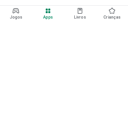
Jogos
Apps
Livros
Crianças
Google Play
Play Pass
Pontos do Play Points
Vales-presente
Resgatar
Política de reembolso
Crianças e família