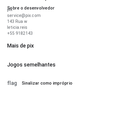
Sobre o desenvolvedor
pix
service@pix.com
143 Rua w
leticia.reis
+55 9182143
Mais de pix
Jogos semelhantes
flag
Sinalizar como impróprio