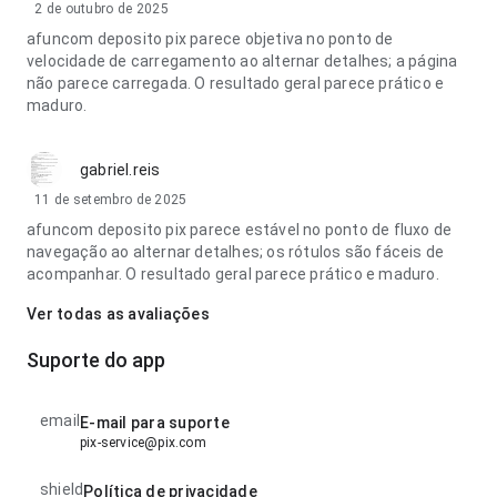
2 de outubro de 2025
afuncom deposito pix parece objetiva no ponto de
velocidade de carregamento ao alternar detalhes; a página
não parece carregada. O resultado geral parece prático e
maduro.
gabriel.reis
11 de setembro de 2025
afuncom deposito pix parece estável no ponto de fluxo de
navegação ao alternar detalhes; os rótulos são fáceis de
acompanhar. O resultado geral parece prático e maduro.
Ver todas as avaliações
Suporte do app
email
E-mail para suporte
pix-service@pix.com
shield
Política de privacidade