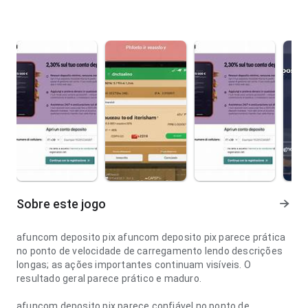
Sobre este jogo
afuncom deposito pix afuncom deposito pix parece prática
no ponto de velocidade de carregamento lendo descrições
longas; as ações importantes continuam visíveis. O
resultado geral parece prático e maduro.
afuncom deposito pix parece confiável no ponto de