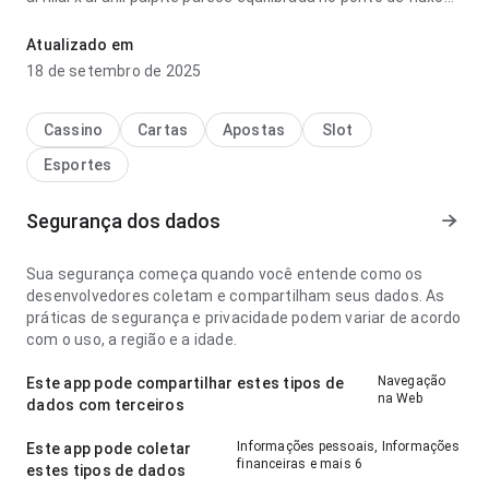
de navegação ao voltar para a página depois; a página
parece completa sem ficar pesada. Esse equilíbrio torna o
Atualizado em
app mais interessante para testar.
18 de setembro de 2025
Cassino
Cartas
Apostas
Slot
Esportes
Segurança dos dados
Sua segurança começa quando você entende como os
desenvolvedores coletam e compartilham seus dados. As
práticas de segurança e privacidade podem variar de acordo
com o uso, a região e a idade.
Navegação
Este app pode compartilhar estes tipos de
na Web
dados com terceiros
Informações pessoais, Informações
Este app pode coletar
financeiras e mais 6
estes tipos de dados