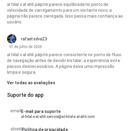
al hilal x al ahli palpite parece equilibrada no ponto de
velocidade de carregamento para um visitante novo; a
página não parece carregada. Isso passa mais confiança ao
usuário.
rafael.silva23
31 de julho de 2025
al hilal x al ahli palpite parece consistente no ponto de fluxo
de navegação antes de decidir instalar; a experiência evita
passos desnecessários. A página deixa uma impressão
limpa e segura.
Ver todas as avaliações
Suporte do app
email
E-mail para suporte
al-hilal-x-al-ahli-service@al-hilal-x-al-ahli.com
shield
Política de privacidade