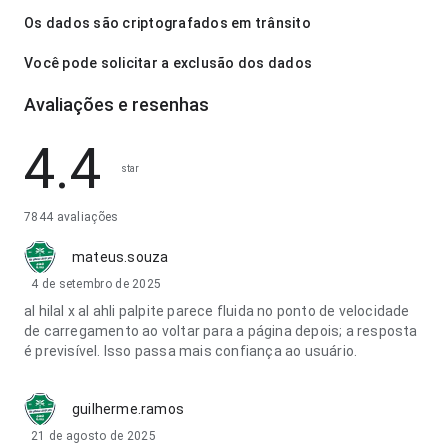
Os dados são criptografados em trânsito
Você pode solicitar a exclusão dos dados
Avaliações e resenhas
4.4
star
7844 avaliações
mateus.souza
4 de setembro de 2025
al hilal x al ahli palpite parece fluida no ponto de velocidade
de carregamento ao voltar para a página depois; a resposta
é previsível. Isso passa mais confiança ao usuário.
guilherme.ramos
21 de agosto de 2025