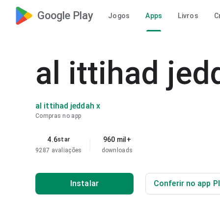
Google Play
Jogos
Apps
Livros
C
al ittihad je
al ittihad jeddah x
Compras no app
4.6
960 mil+
star
9287 avaliações
downloads
Instalar
Conferir no app P