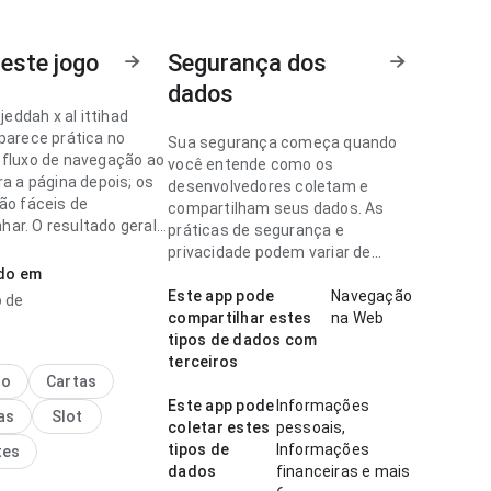
este jogo
Segurança dos
dados
 jeddah x al ittihad
 parece prática no
Sua segurança começa quando
 fluxo de navegação ao
você entende como os
ra a página depois; os
desenvolvedores coletam e
são fáceis de
compartilham seus dados. As
ar. O resultado geral
práticas de segurança e
rático e maduro.
privacidade podem variar de
ado em
acordo com o uso, a região e a
d jeddah x parece
idade.
Este app pode
Navegação
o de
vel no ponto de fluxo
compartilhar estes
na Web
ação no uso diário
tipos de dados com
 a resposta é
terceiros
l. Esse equilíbrio torna
no
Cartas
is interessante para
Este app pode
Informações
as
Slot
coletar estes
pessoais,
tipos de
Informações
tes
dados
financeiras e mais