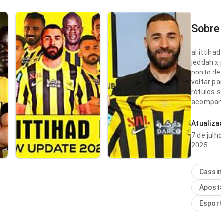
Sobre 
al ittihad
jeddah x
ponto de
voltar pa
rótulos 
acompanh
parece p
Atualiz
al ittiha
7 de julh
confortá
2025
de naveg
repetido;
previsíve
Cassi
o app ma
Apost
testar.
Espor