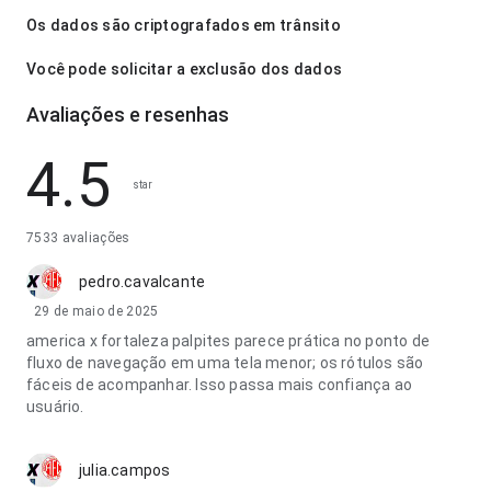
Os dados são criptografados em trânsito
Você pode solicitar a exclusão dos dados
Avaliações e resenhas
4.5
star
7533 avaliações
pedro.cavalcante
29 de maio de 2025
america x fortaleza palpites parece prática no ponto de
fluxo de navegação em uma tela menor; os rótulos são
fáceis de acompanhar. Isso passa mais confiança ao
usuário.
julia.campos