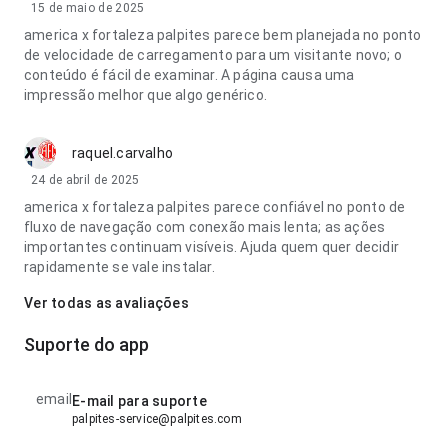
15 de maio de 2025
america x fortaleza palpites parece bem planejada no ponto
de velocidade de carregamento para um visitante novo; o
conteúdo é fácil de examinar. A página causa uma
impressão melhor que algo genérico.
raquel.carvalho
24 de abril de 2025
america x fortaleza palpites parece confiável no ponto de
fluxo de navegação com conexão mais lenta; as ações
importantes continuam visíveis. Ajuda quem quer decidir
rapidamente se vale instalar.
Ver todas as avaliações
Suporte do app
email
E-mail para suporte
palpites-service@palpites.com