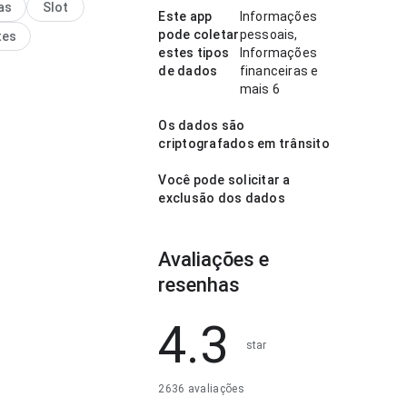
as
Slot
arregada. Esse cuidado
Este app
Informações
lhes faz diferença.
pode coletar
pessoais,
tes
estes tipos
Informações
de dados
financeiras e
mais 6
Os dados são
criptografados em trânsito
Você pode solicitar a
exclusão dos dados
Avaliações e
resenhas
4.3
star
2636 avaliações