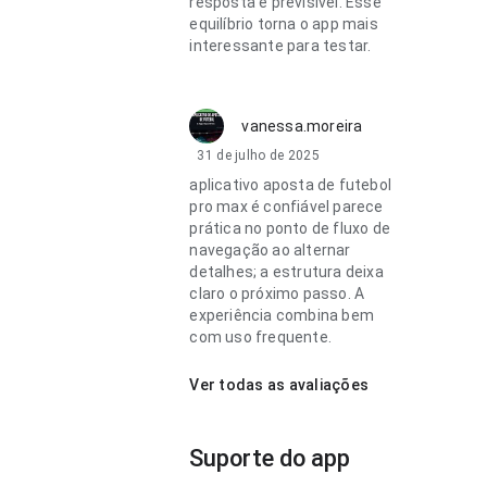
resposta é previsível. Esse
equilíbrio torna o app mais
interessante para testar.
vanessa.moreira
31 de julho de 2025
aplicativo aposta de futebol
pro max é confiável parece
prática no ponto de fluxo de
navegação ao alternar
detalhes; a estrutura deixa
claro o próximo passo. A
experiência combina bem
com uso frequente.
Ver todas as avaliações
Suporte do app