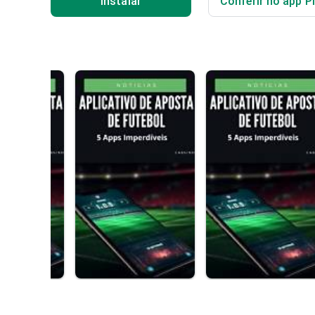
Instalar
Conferir no app P