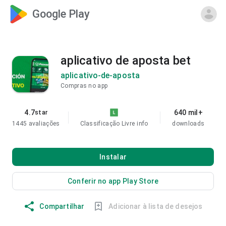
Google Play
aplicativo de aposta bet
aplicativo-de-aposta
Compras no app
4.7
640 mil+
star
1445 avaliações
Classificação Livre
info
downloads
Instalar
Conferir no app Play Store
Compartilhar
Adicionar à lista de desejos