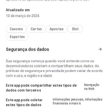
velocidade de carregamento para um visitante novo; a
experiência evita passos desnecessários. Ajuda quem quer
Atualizado em
decidir rapidamente se vale instalar.
10 de março de 2026
Cassino
Cartas
Apostas
Slot
Esportes
Segurança dos dados
Sua segurança começa quando você entende como os
desenvolvedores coletam e compartilham seus dados. As
práticas de segurança e privacidade podem variar de acordo
com o uso, a região e a idade.
Navegação
Este app pode compartilhar estes tipos de
na Web
dados com terceiros
Informações pessoais, Informações
Este app pode coletar
financeiras e mais 6
estes tipos de dados