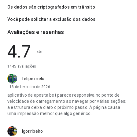
Os dados são criptografados em trânsito
Você pode solicitar a exclusão dos dados
Avaliações e resenhas
4.7
star
1445 avaliações
felipe.melo
18 de fevereiro de 2026
aplicativo de aposta bet parece responsiva no ponto de
velocidade de carregamento ao navegar por várias seções;
a estrutura deixa claro o próximo passo. A página causa
uma impressão melhor que algo genérico.
igor.ribeiro