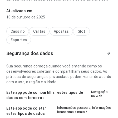
navegação ao conferir avaliações; a estrutura deixa claro o
próximo passo. O resultado geral parece prático e maduro.
Atualizado em
18 de outubro de 2025
Cassino
Cartas
Apostas
Slot
Esportes
Segurança dos dados
Sua segurança começa quando você entende como os
desenvolvedores coletam e compartilham seus dados. As
práticas de segurança e privacidade podem variar de acordo
com o uso, a região e a idade.
Navegação
Este app pode compartilhar estes tipos de
na Web
dados com terceiros
Informações pessoais, Informações
Este app pode coletar
financeiras e mais 6
estes tipos de dados