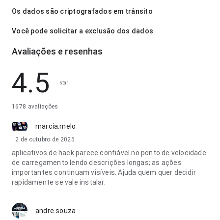
Os dados são criptografados em trânsito
Você pode solicitar a exclusão dos dados
Avaliações e resenhas
4.5
star
1678 avaliações
marcia.melo
2 de outubro de 2025
aplicativos de hack parece confiável no ponto de velocidade
de carregamento lendo descrições longas; as ações
importantes continuam visíveis. Ajuda quem quer decidir
rapidamente se vale instalar.
andre.souza