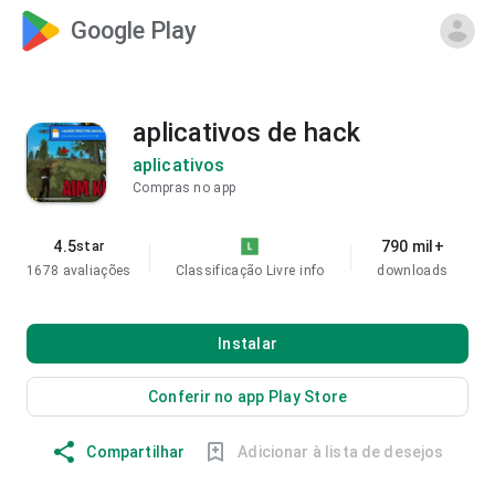
Google Play
aplicativos de hack
aplicativos
Compras no app
4.5
790 mil+
star
1678 avaliações
Classificação Livre
info
downloads
Instalar
Conferir no app Play Store
Compartilhar
Adicionar à lista de desejos