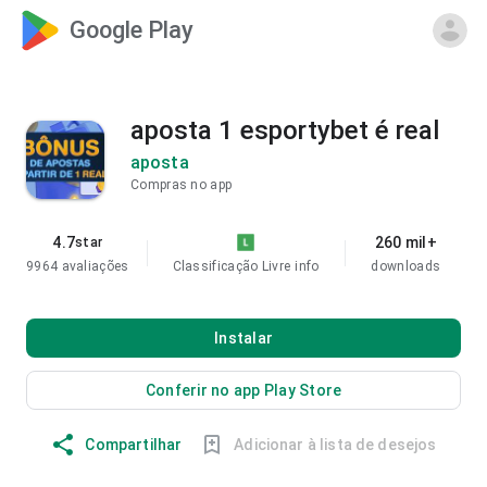
Google Play
aposta 1 esportybet é real
aposta
Compras no app
4.7
260 mil+
star
9964 avaliações
Classificação Livre
info
downloads
Instalar
Conferir no app Play Store
Compartilhar
Adicionar à lista de desejos