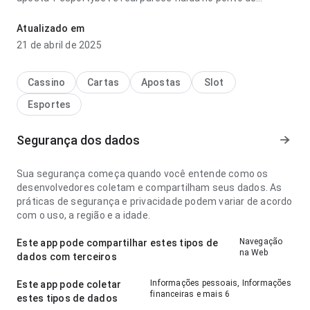
organização da tela no uso diário repetido; os rótulos são
fáceis de acompanhar. A página causa uma impressão
Atualizado em
melhor que algo genérico.
21 de abril de 2025
Cassino
Cartas
Apostas
Slot
Esportes
Segurança dos dados
Sua segurança começa quando você entende como os
desenvolvedores coletam e compartilham seus dados. As
práticas de segurança e privacidade podem variar de acordo
com o uso, a região e a idade.
Navegação
Este app pode compartilhar estes tipos de
na Web
dados com terceiros
Informações pessoais, Informações
Este app pode coletar
financeiras e mais 6
estes tipos de dados