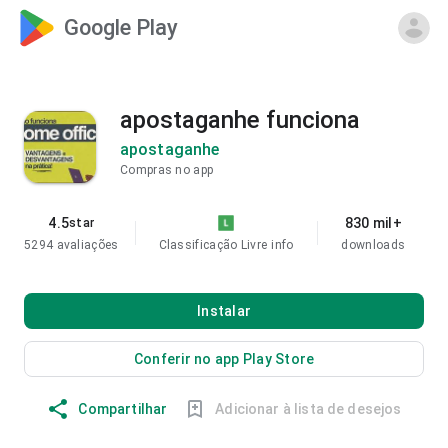
Google Play
apostaganhe funciona
apostaganhe
Compras no app
4.5
830 mil+
star
5294 avaliações
Classificação Livre
info
downloads
Instalar
Conferir no app Play Store
Compartilhar
Adicionar à lista de desejos